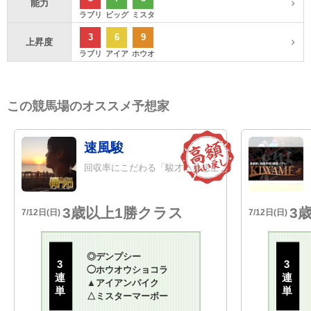
能力
ラブリ
ビッグ
ミスタ
3
6
9
上昇度
ラブリ
アイア
ホウオ
この競馬場のオススメ予想家
速風駿
回収率にこだわる「駿才」予想士
3歳以上1勝クラス
3
7/12日(日)
7/12日(日)
◎
デンプシー
3
3
◯
ホウオウショコラ
連
連
▲
アイアンパイク
単
単
△
ミスターマーボー