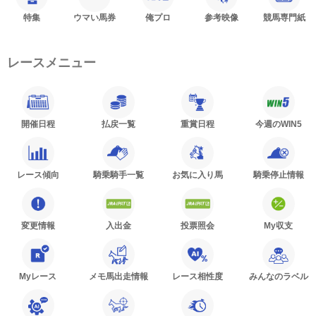
特集
ウマい馬券
俺プロ
参考映像
競馬専門紙
レースメニュー
開催日程
払戻一覧
重賞日程
今週のWIN5
レース傾向
騎乗騎手一覧
お気に入り馬
騎乗停止情報
変更情報
入出金
投票照会
My収支
Myレース
メモ馬出走情報
レース相性度
みんなのラベル