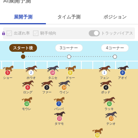
AI展開予測
展開予測
タイム予測
ポジション
出遅れ率
騎手傾向
トラックバイアス
スタート後
3コーナー
4コーナー
5
2
16
9
1
8
ショー
ホウオ
タニセ
ドゥー
フェン
アオイ
6
3
14
4
ロング
ファー
ウイン
ポッド
12
7
11
モウレ
パンパ
ラッキ
15
13
タマモ
テンオ
10