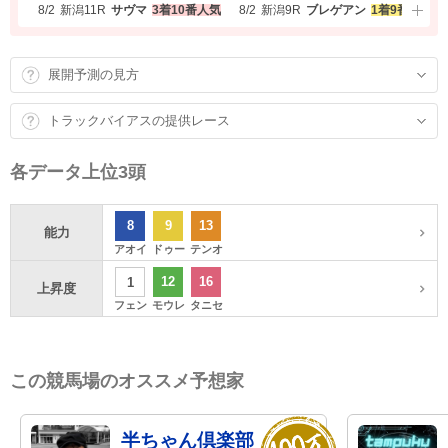
8/2
新潟
11R
サヴマ
3着
10番人気
8/2
新潟
9R
ブレゲアン
1着
9番人気
8/2
展開予測の見方
トラックバイアスの提供レース
各データ上位3頭
8
9
13
能力
アオイ
ドゥー
テンオ
12
16
1
上昇度
フェン
モウレ
タニセ
この競馬場のオススメ予想家
半ちゃん倶楽部