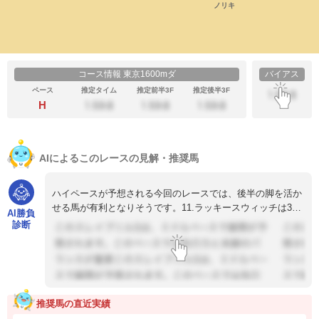
ノリキ
コース情報 東京1600mダ
バイアス
ペース
推定タイム
推定前半3F
推定後半3F
H
AIによるこのレースの見解・推奨馬
ハイペースが予想される今回のレースでは、後半の脚を活か
せる馬が有利となりそうです。11.ラッキースウィッチは3コ
AI勝負
ーナーから先頭に立ち、4...
診断
推奨馬の直近実績