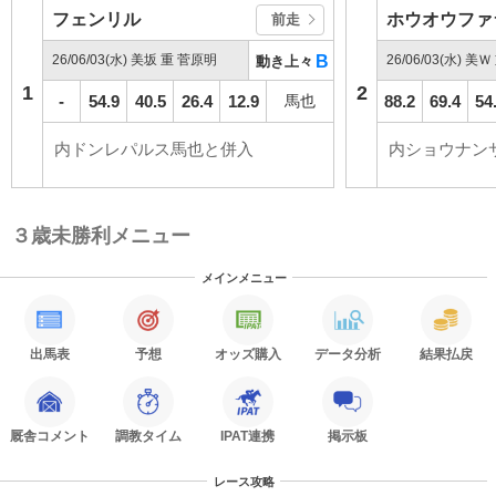
フェンリル
ホウオウファ
前走
26/06/03(水) 美坂 重 菅原明
B
26/06/03(水) 美
動き上々
1
2
-
54.9
40.5
26.4
12.9
馬也
88.2
69.4
54
内ドンレパルス馬也と併入
内ショウナン
３歳未勝利メニュー
メインメニュー
出馬表
予想
オッズ購入
データ分析
結果払戻
厩舎コメント
調教タイム
IPAT連携
掲示板
レース攻略