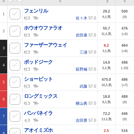
フェンリル
29.2
500
1
9
人気
(0)
牡3
佐々木
57.0
ホウオウファラオ
55.7
476
2
11
人気
(+2)
牡3
岩田康
57.0
ファーザーアウェイ
8.2
464
3
3
人気
(+6)
牡3
三浦
57.0
ポッドジーク
14.0
498
4
5
人気
(-10)
牡3
荻野極
57.0
ショービット
475.0
486
5
16
人気
(+7)
牡3
武藤
57.0
ロングミックス
18.8
488
6
8
人気
(0)
牡3
横山典
57.0
パンパネイラ
72.2
446
7
13
人気
(0)
セ3
吉田豊
57.0
アオイミズホ
2.5
516
8