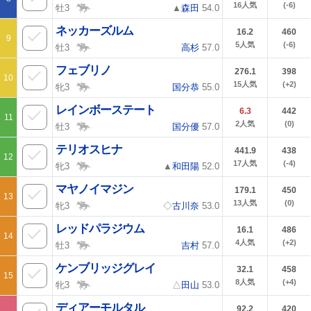
16
人気
(-6)
牡3
▲
森田
54.0
ネッカーズルム
16.2
460
9
5
人気
(-6)
牡3
高杉
57.0
フェブリノ
276.1
398
10
15
人気
(+2)
牝3
国分恭
55.0
レインボーステート
6.3
442
11
2
人気
(0)
牡3
国分優
57.0
テリオスヒナ
441.9
438
12
17
人気
(-4)
牝3
▲
和田陽
52.0
マヤノイマジン
179.1
450
13
13
人気
(0)
牝3
◇
古川奈
53.0
レッドパラジウム
16.1
486
14
4
人気
(+2)
牡3
吉村
57.0
ケンブリッジグレイ
32.1
458
15
8
人気
(+4)
牝3
△
田山
53.0
ディアーモルタル
92.2
420