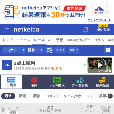
LIVE
競輪
トップ
ニュース
レース
A I
予想
UMAIビルダー
コラム
net
6/6(土)
阪神
6R
8R
3歳未勝利
7R
13:15
芝
1600m
(右 外 B) 18頭
晴
良
レース映像
出馬表
·購入
データ分析
結果払戻
予想
オッズ
通常
新聞
調教
コメント
タイム指数
メモ
掲示板
最終
馬
馬名
馬体重
チェック
番
年齢 騎手 斤量
オッズ
(増減)