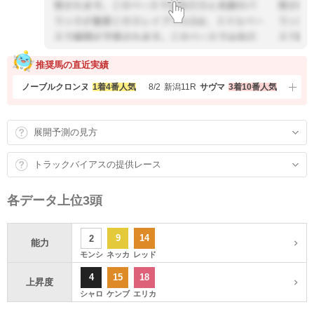
推奨馬の直近実績
2R
ノーブルクロンヌ
1着
4番人気
8/2
新潟
11R
サヴマ
3着
10番人気
8/2
新潟
展開予測の見方
トラックバイアスの提供レース
各データ上位3頭
9
14
2
能力
モンシ
ネッカ
レッド
4
15
18
上昇度
シャロ
ケンブ
エリカ