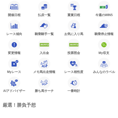
開催日程
払戻一覧
重賞日程
今週のWIN5
レース傾向
騎乗騎手一覧
お気に入り馬
騎乗停止情報
変更情報
入出金
投票照会
My収支
Myレース
メモ馬出走情報
レース相性度
みんなのラベル
AIアドバイザー
勝ち馬サーチ
一番時計
厳選！勝負予想