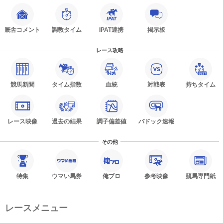
厩舎コメント
調教タイム
IPAT連携
掲示板
レース攻略
競馬新聞
タイム指数
血統
対戦表
持ちタイム
レース映像
過去の結果
調子偏差値
パドック速報
その他
特集
ウマい馬券
俺プロ
参考映像
競馬専門紙
レースメニュー