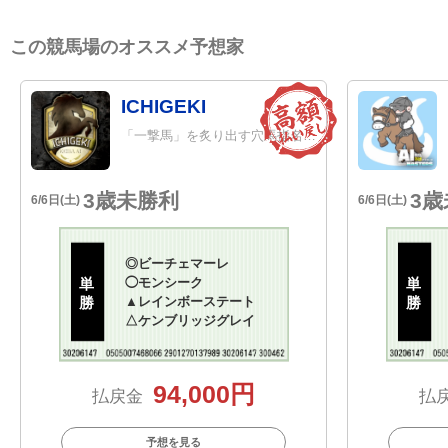
この競馬場のオススメ予想家
ICHIGEKI
「一撃馬」を炙り出す穴馬指名特化型AI
3歳未勝利
3
6/6日(土)
6/6日(土)
◎
ビーチェマーレ
単
◯
モンシーク
単
勝
▲
レインボーステート
勝
△
ケンブリッジグレイ
94,000円
払戻金
払
予想を見る