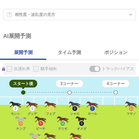
相性度・波乱度の見方
AI展開予測
展開予測
タイム予測
ポジション
出遅れ率
騎手傾向
トラックバイアス
スタート後
3コーナー
4コーナー
2
1
10
4
7
13
モンシ
グッデ
フェブ
シャロ
ロール
マヤノ
15
5
12
3
ケンブ
ビーチ
テリオ
オメガ