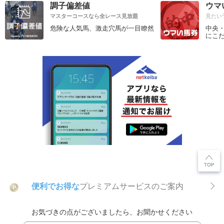
調子偏差値
ウマ
マスターコースなら全レース見放題
見たい
危険な人気馬、激走穴馬が一目瞭然
中央
にこ
便利でお得な
プレミアムサービスのご案内
P
お気づきの点がございましたら、お聞かせください