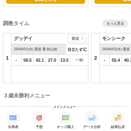
調教タイム
もっと見る
グッデイ
モンシーク
前走
26/06/03(水) 栗坂 重 秋山稔
C
26/06/03(水) 栗
目立たず
1
2
-
58.5
42.1
27.0
13.5
一杯
-
55.4
40.
３歳未勝利メニュー
メインメニュー
出馬表
予想
オッズ購入
データ分析
結果払戻