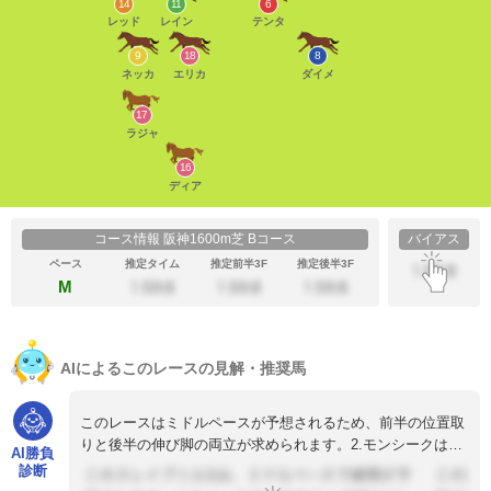
14
11
6
レッド
レイン
テンタ
9
18
8
ネッカ
エリカ
ダイメ
17
ラジャ
16
ディア
コース情報 阪神1600m芝 Bコース
バイアス
ペース
推定タイム
推定前半3F
推定後半3F
M
AIによるこのレースの見解・推奨馬
このレースはミドルペースが予想されるため、前半の位置取
りと後半の伸び脚の両立が求められます。2.モンシークは3
AI勝負
コーナーから先頭を保ち、4...
診断