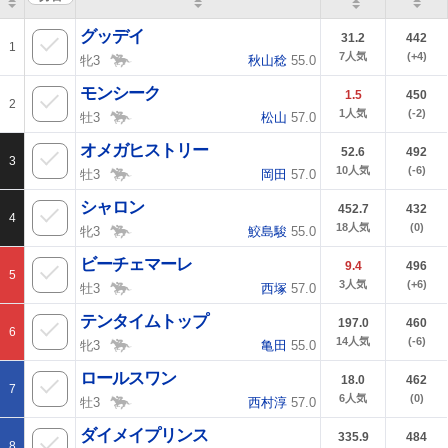
グッデイ
31.2
442
1
7
人気
(+4)
牝3
秋山稔
55.0
モンシーク
1.5
450
2
1
人気
(-2)
牡3
松山
57.0
オメガヒストリー
52.6
492
3
10
人気
(-6)
牡3
岡田
57.0
シャロン
452.7
432
4
18
人気
(0)
牝3
鮫島駿
55.0
ビーチェマーレ
9.4
496
5
3
人気
(+6)
牡3
西塚
57.0
テンタイムトップ
197.0
460
6
14
人気
(-6)
牝3
亀田
55.0
ロールスワン
18.0
462
7
6
人気
(0)
牡3
西村淳
57.0
ダイメイプリンス
335.9
484
8