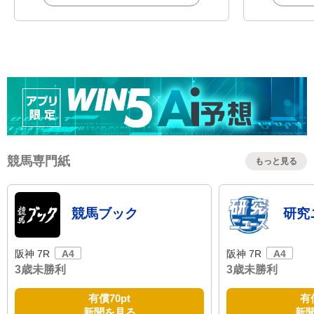
競馬専門紙
もっと見る
競馬ブック
研究
阪神 7R
A4
阪神 7R
A4
3歳未勝利
3歳未勝利
有償
70pt
有
新聞を見る
新