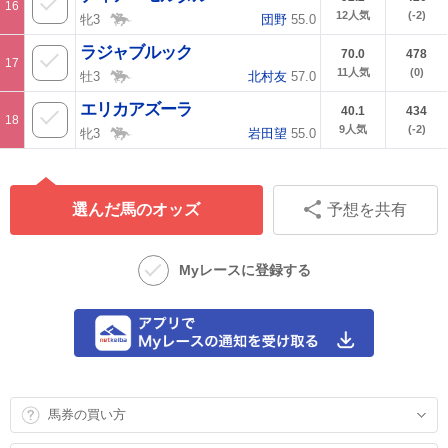
16
12
人気
(-2)
牝3
団野
55.0
ラジャブルック
70.0
478
17
11
人気
(0)
牡3
北村友
57.0
エリカアズーラ
40.1
434
18
9
人気
(-2)
牝3
岩田望
55.0
選んだ馬のオッズ
予想を共有
Myレースに登録する
馬券の買い方