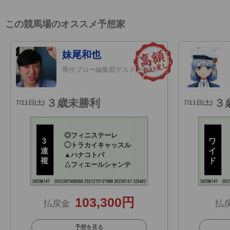
この競馬場のオススメ予想家
妹尾和也
馬サブロー編集部デスクが参戦！
３歳未勝利
３
7/11日(土)
7/11日(土)
◎
フィニステーレ
3
ワ
◯
トラカイキャッスル
連
イ
▲
ハナコトバ
複
ド
△
フィエールシャンテ
103,300円
払戻金
払
予想を見る