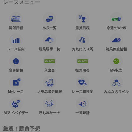
レースメニュー
開催日程
払戻一覧
重賞日程
今週のWIN5
レース傾向
騎乗騎手一覧
お気に入り馬
騎乗停止情報
変更情報
入出金
投票照会
My収支
Myレース
メモ馬出走情報
レース相性度
みんなのラベル
AIアドバイザー
勝ち馬サーチ
一番時計
厳選！勝負予想