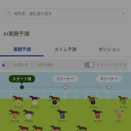
相性度・波乱度の見方
AI展開予測
展開予測
タイム予測
ポジション
出遅れ率
騎手傾向
トラックバイアス
スタート後
3コーナー
4コーナー
10
1
4
3
11
フィニ
ドント
フィエ
ゴール
メイシ
14
2
8
5
13
タイセ
ワラビ
アメジ
マスア
メイシ