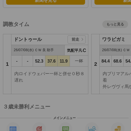
新聞を見る
新
調教タイム
もっと見る
ドントゥール
ワラビガミ
前走
26/07/08(水) ＣＷ 良 助手
C
26/07/08(水) Ｃ
気配平凡
-
-
52.3
37.6
11.9
一杯
84.4
68.6
54
1
2
内ロイドウェバー一杯と併せ０秒８
内プリマアル
遅れ
着
外レヴヴィ馬
３歳未勝利メニュー
メインメニュー