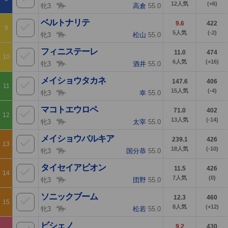
12
人気
(+6)
牝3
高倉
55.0
ベルトナリテ
9.6
422
9
5
人気
(-2)
牝3
松山
55.0
フィニステーレ
11.0
474
10
6
人気
(+16)
牝3
酒井
55.0
メイショウタカネ
147.6
406
11
15
人気
(-4)
牝3
幸
55.0
マコトエウロペ
71.0
402
12
13
人気
(-14)
牝3
太宰
55.0
メイショウバルキア
239.1
426
13
18
人気
(-10)
牝3
国分恭
55.0
タイセイアビオン
11.5
426
14
7
人気
(0)
牝3
団野
55.0
ソニックブーム
12.3
460
15
8
人気
(+12)
牝3
松若
55.0
ビシェノ
9.2
430