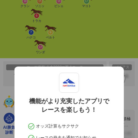
18
15
16
12
クラン
ソニッ
ビシェ
マコト
6
トラカ
7
9
ハナコ
ベルト
17
ワンダ
コース情報 小倉2000m芝 Aコース
バイアス
ペース
推定タイム
推定前半3F
推定後半3F
M
機能がより充実したアプリで
AIによるこのレースの見解・推奨馬
レースを楽しもう！
このレースはスローペースが予想されるため、前半から積極
的に動ける馬が有利な展開となりそうです。18.クランズク
オッズ計算もサクサク
AI勝負
ラウンは3コーナーで先頭に...
診断
レースの発走を通知でお知らせ