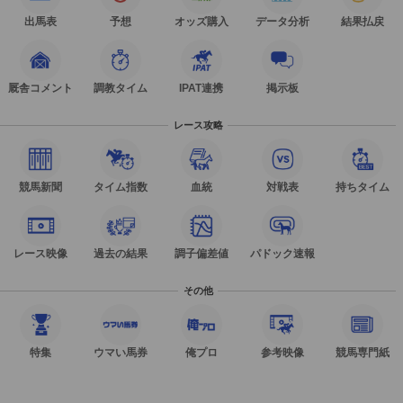
出馬表
予想
オッズ購入
データ分析
結果払戻
厩舎コメント
調教タイム
IPAT連携
掲示板
レース攻略
競馬新聞
タイム指数
血統
対戦表
持ちタイム
レース映像
過去の結果
調子偏差値
パドック速報
その他
特集
ウマい馬券
俺プロ
参考映像
競馬専門紙