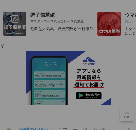
調子偏差値
ウマ
マスターコースなら全レース見放題
見たい
危険な人気馬、激走穴馬が一目瞭然
中央
にこ
*/
便利でお得な
プレミアムサービスのご案内
P