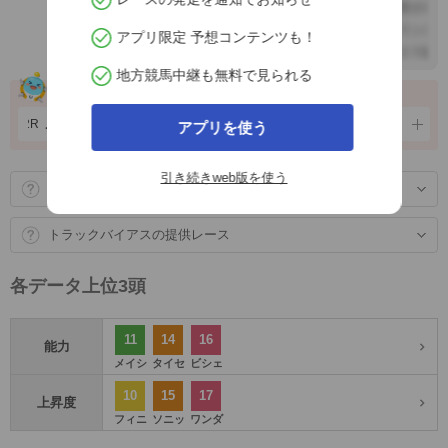
アプリ限定 予想コンテンツも！
地方競馬中継も無料で見られる
推奨馬の直近実績
潟
12R
ノーブルクロンヌ
1着
4番人気
8/2
新潟
11R
サヴマ
3着
10番人気
8/2
アプリを使う
引き続きweb版を使う
展開予測の見方
トラックバイアスの提供レース
各データ上位3頭
11
14
16
能力
メイシ
タイセ
ビシェ
10
15
17
上昇度
フィニ
ソニッ
ワンダ