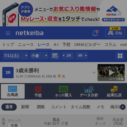
LIVE
競輪
トップ
ニュース
レース
A I
予想
UMAIビルダー
コラム
net
7/11(土)
小倉
2R
4R
3歳未勝利
3R
11:00
芝
2000m
(右 A) 18頭
晴
良
レース映像
出馬表
·購入
データ分析
結果払戻
予想
オッズ
通常
新聞
調教
コメント
タイム指数
メモ
掲示板
最終
馬
馬名
馬体重
チェック
番
年齢 騎手 斤量
オッズ
(増減)