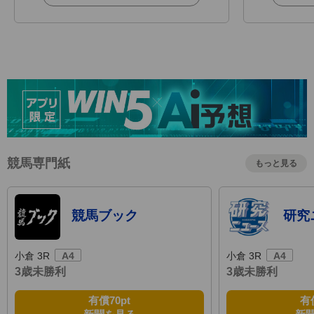
競馬専門紙
もっと見る
競馬ブック
研究
小倉 3R
A4
小倉 3R
A4
3歳未勝利
3歳未勝利
有償
70pt
有