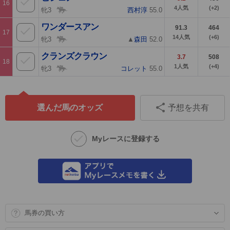
16
4
人気
(+2)
牝3
西村淳
55.0
ワンダースアン
91.3
464
17
14
人気
(+6)
牝3
▲
森田
52.0
クランズクラウン
3.7
508
18
1
人気
(+4)
牝3
コレット
55.0
選んだ馬のオッズ
予想を共有
Myレースに登録する
馬券の買い方