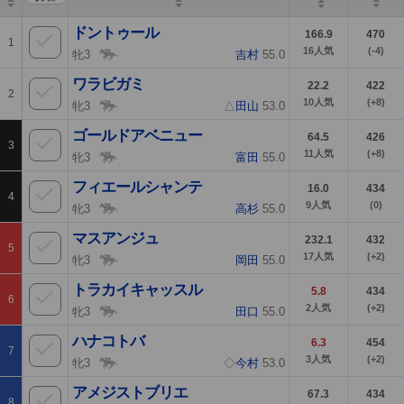
ドントゥール
166.9
470
1
16
人気
(-4)
牝3
吉村
55.0
ワラビガミ
22.2
422
2
10
人気
(+8)
牝3
△
田山
53.0
ゴールドアベニュー
64.5
426
3
11
人気
(+8)
牝3
富田
55.0
フィエールシャンテ
16.0
434
4
9
人気
(0)
牝3
高杉
55.0
マスアンジュ
232.1
432
5
17
人気
(+2)
牝3
岡田
55.0
トラカイキャッスル
5.8
434
6
2
人気
(+2)
牝3
田口
55.0
ハナコトバ
6.3
454
7
3
人気
(+2)
牝3
◇
今村
53.0
アメジストブリエ
67.3
434
8