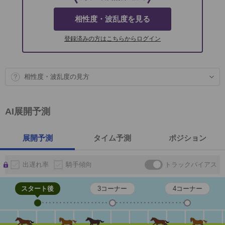
相性度・波乱度を見る
登録済みの方はこちらからログイン
相性度・波乱度の見方
AI展開予測
展開予測
タイム予測
ポジション
出遅れ率
騎手傾向
トラックバイアス
スタート後
3コーナー
4コーナー