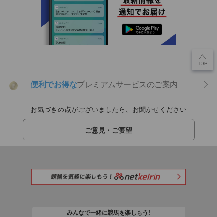
便利でお得な
プレミアムサービスのご案内
P
お気づきの点がございましたら、お聞かせください
ご意見・ご要望
みんなで一緒に競馬を楽しもう!