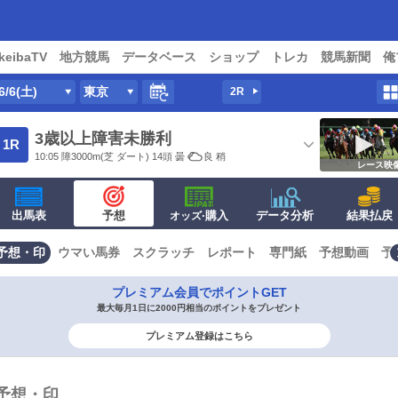
keibaTV
地方競馬
データベース
ショップ
トレカ
競馬新聞
俺
6/6(土)
東京
2R
3歳以上障害未勝利
1R
10:05
障
3000m
(芝 ダート) 14頭
曇
良
稍
レース映
出馬表
予想
·購入
データ分析
結果払戻
オッズ
予想・印
ウマい馬券
スクラッチ
レポート
専門紙
予想動画
予
プレミアム会員でポイントGET
最大毎月1日に2000円相当のポイントをプレゼント
プレミアム登録はこちら
予想・印