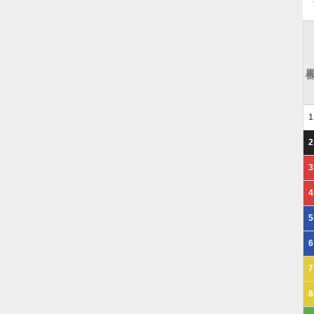
馬
1
2
3
4
5
6
7
8