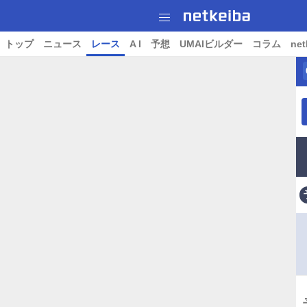
トップ
ニュース
レース
A I
予想
UMAIビルダー
コラム
net