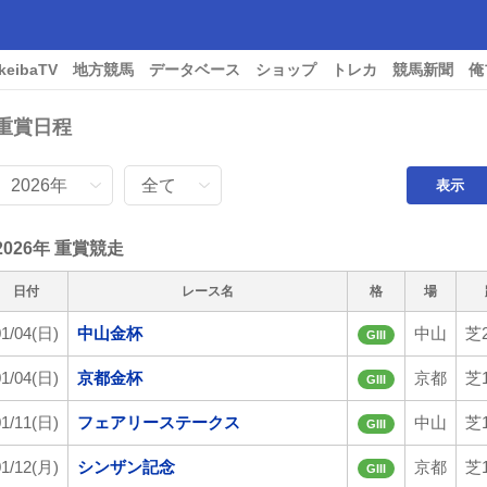
keibaTV
地方競馬
データベース
ショップ
トレカ
競馬新聞
俺
重賞日程
2026年 重賞競走
日付
レース名
格
場
01/04(日)
中山金杯
中山
芝2
GIII
01/04(日)
京都金杯
京都
芝1
GIII
01/11(日)
フェアリーステークス
中山
芝1
GIII
01/12(月)
シンザン記念
京都
芝1
GIII