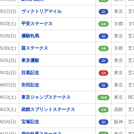
05/17(日)
ヴィクトリアマイル
東京
芝1
GI
05/23(土)
平安ステークス
京都
ダ1
GIII
05/24(日)
優駿牝馬
東京
芝2
GI
05/30(土)
葵ステークス
京都
芝1
GIII
05/31(日)
東京優駿
東京
芝2
GI
05/31(日)
目黒記念
東京
芝2
GII
06/07(日)
安田記念
東京
芝1
GI
06/13(土)
東京ジャンプステークス
東京
障3
JGIII
06/13(土)
函館スプリントステークス
函館
芝1
GIII
06/14(日)
宝塚記念
阪神
芝2
GI
06/21(日)
府中牝馬ステークス
東京
芝1