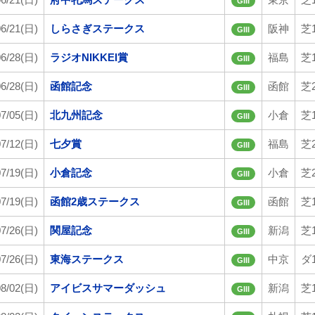
GIII
06/21(日)
しらさぎステークス
阪神
芝1
GIII
06/28(日)
ラジオNIKKEI賞
福島
芝1
GIII
06/28(日)
函館記念
函館
芝2
GIII
07/05(日)
北九州記念
小倉
芝1
GIII
07/12(日)
七夕賞
福島
芝2
GIII
07/19(日)
小倉記念
小倉
芝2
GIII
07/19(日)
函館2歳ステークス
函館
芝1
GIII
07/26(日)
関屋記念
新潟
芝1
GIII
07/26(日)
東海ステークス
中京
ダ1
GIII
08/02(日)
アイビスサマーダッシュ
新潟
芝1
GIII