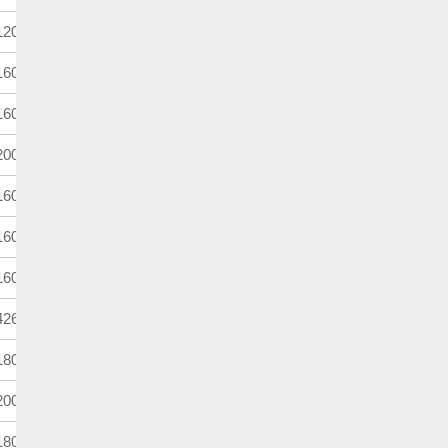
200m
4歳上
定量
600m
4歳上
ハンデ
600m
3歳
馬齢
000m
4歳上
定量
600m
3歳牡・牝
馬齢
600m
4歳上牝
別定
600m
3歳牝
馬齢
260m
4歳上
定量
800m
4歳上
別定
000m
3歳牡・牝
馬齢
800m
4歳上牝
別定