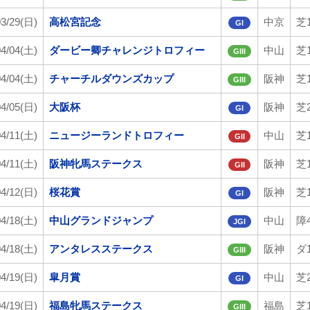
03/29(日)
高松宮記念
中京
芝1
GI
04/04(土)
ダービー卿チャレンジトロフィー
中山
芝1
GIII
04/04(土)
チャーチルダウンズカップ
阪神
芝1
GIII
04/05(日)
大阪杯
阪神
芝2
GI
04/11(土)
ニュージーランドトロフィー
中山
芝1
GII
04/11(土)
阪神牝馬ステークス
阪神
芝1
GII
04/12(日)
桜花賞
阪神
芝1
GI
04/18(土)
中山グランドジャンプ
中山
障4
JGI
04/18(土)
アンタレスステークス
阪神
ダ1
GIII
04/19(日)
皐月賞
中山
芝2
GI
04/19(日)
福島牝馬ステークス
福島
芝1
GIII