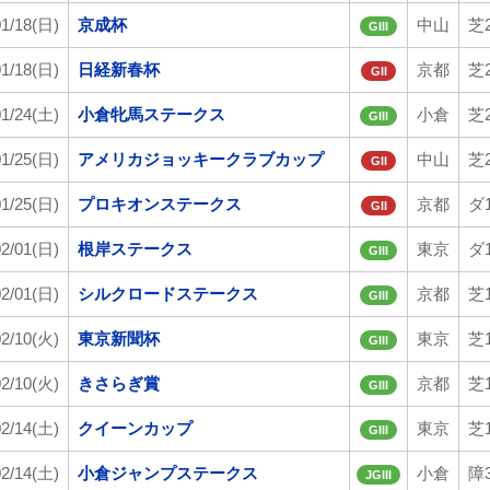
01/18(日)
京成杯
中山
芝2
GIII
01/18(日)
日経新春杯
京都
芝2
GII
01/24(土)
小倉牝馬ステークス
小倉
芝2
GIII
01/25(日)
アメリカジョッキークラブカップ
中山
芝2
GII
01/25(日)
プロキオンステークス
京都
ダ1
GII
02/01(日)
根岸ステークス
東京
ダ1
GIII
02/01(日)
シルクロードステークス
京都
芝1
GIII
02/10(火)
東京新聞杯
東京
芝1
GIII
02/10(火)
きさらぎ賞
京都
芝1
GIII
02/14(土)
クイーンカップ
東京
芝1
GIII
02/14(土)
小倉ジャンプステークス
小倉
障3
JGIII