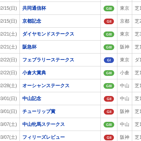
02/15(日)
共同通信杯
東京
芝1
GIII
02/15(日)
京都記念
京都
芝2
GII
02/21(土)
ダイヤモンドステークス
東京
芝3
GIII
02/21(土)
阪急杯
阪神
芝1
GIII
02/22(日)
フェブラリーステークス
東京
ダ1
GI
02/22(日)
小倉大賞典
小倉
芝1
GIII
02/28(土)
オーシャンステークス
中山
芝1
GIII
03/01(日)
中山記念
中山
芝1
GII
03/01(日)
チューリップ賞
阪神
芝1
GII
03/07(土)
中山牝馬ステークス
中山
芝1
GIII
03/07(土)
フィリーズレビュー
阪神
芝1
GII