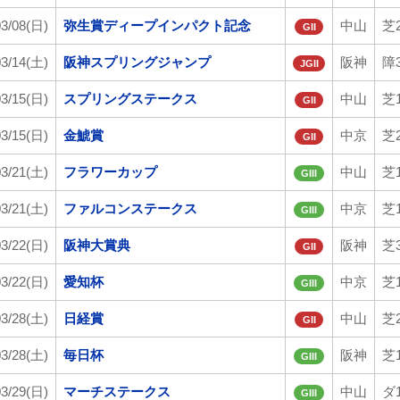
03/08(日)
弥生賞ディープインパクト記念
中山
芝2
GII
03/14(土)
阪神スプリングジャンプ
阪神
障3
JGII
03/15(日)
スプリングステークス
中山
芝1
GII
03/15(日)
金鯱賞
中京
芝2
GII
03/21(土)
フラワーカップ
中山
芝1
GIII
03/21(土)
ファルコンステークス
中京
芝1
GIII
03/22(日)
阪神大賞典
阪神
芝3
GII
03/22(日)
愛知杯
中京
芝1
GIII
03/28(土)
日経賞
中山
芝2
GII
03/28(土)
毎日杯
阪神
芝1
GIII
03/29(日)
マーチステークス
中山
ダ1
GIII