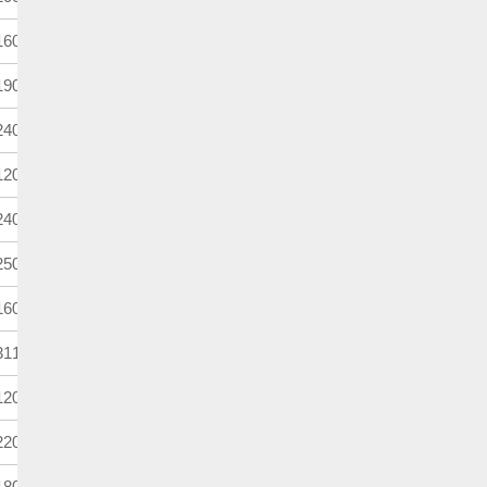
600m
4歳上牝
定量
900m
4歳上
別定
400m
3歳牝
馬齢
200m
3歳
馬齢
400m
3歳牡・牝
馬齢
500m
4歳上
ハンデ
600m
3歳上
定量
110m
3歳上
別定
200m
3歳上
別定
200m
3歳上
定量
800m
3歳上牝
ハンデ