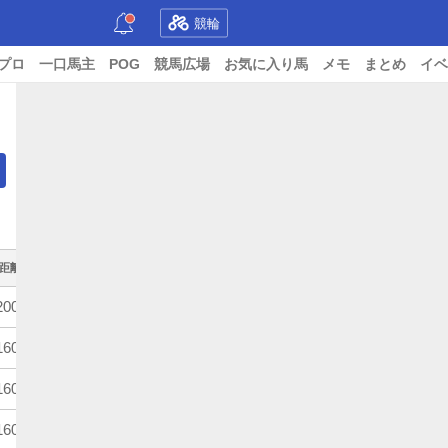
競輪
プロ
一口馬主
POG
競馬広場
お気に入り馬
メモ
まとめ
イベ
距離
条件
重量
000m
4歳上
ハンデ
600m
4歳上
ハンデ
600m
3歳牝
馬齢
600m
3歳
馬齢