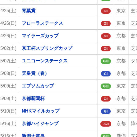
04/25(土)
青葉賞
東京
芝2
GII
04/26(日)
フローラステークス
東京
芝2
GII
04/26(日)
マイラーズカップ
京都
芝1
GII
05/02(土)
京王杯スプリングカップ
東京
芝1
GII
05/02(土)
ユニコーンステークス
京都
ダ1
GIII
05/03(日)
天皇賞（春）
京都
芝3
GI
05/09(土)
エプソムカップ
東京
芝1
GIII
05/09(土)
京都新聞杯
京都
芝2
GII
05/10(日)
NHKマイルカップ
東京
芝1
GI
05/16(土)
京都ハイジャンプ
京都
障3
JGII
05/16(土)
新潟大賞典
新潟
芝2
GIII